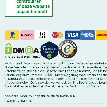
Marken und eingetragene Marken sind Eigentum der jeweiligen Inhaber. 
dieser Website angezeigten Produktinformationen und Preise stellen k
verantwortlich, dass Sie die Gesetze Ihres Landes einhalten, und Sie be
Handelsregisternummer C109667. Unser eingetragener Firmensitz befin
12 D, 5951DM, Belfeld, Niederlande,mit der Handelsregisternummer 57
Ihre persönlichen Daten werden verwendet, um Ihre Bestellung zu bearbe
ApothekePremium.de ist ein Dienst, der nur in Deutschland tätig ist
Apotheke Premium, Pappelallee 78/79, Berlin, 10437.
+49 30 520047104