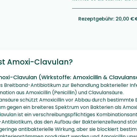
Rezeptgebühr
:
20,00 €
st Amoxi-Clavulan?
oxi-Clavulan (Wirkstoffe: Amoxicillin & Clavulans
s Breitband-Antibiotikum zur Behandlung bakterieller Inf
ation aus Amoxicillin (Penicillin) und Clavulansäure.
ansäure schützt Amoxicillin vor Abbau durch bestimmte
m gegen ein breiteres Spektrum von Bakterien als Amoxicil
avulan ist ein verschreibungspflichtiges Kombinationsanti
n-Antibiotikum, das den Aufbau der Bakterienzellwand stö
 geringe antibakterielle Wirkung, aber sie blockiert bes
Bakterienstämmen produziert werden und Amoxicillin un