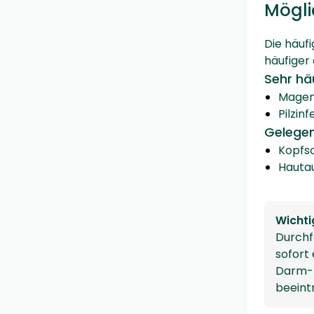
Mögli
Die häuf
häufiger 
Sehr hä
Magen
Pilzin
Gelegen
Kopfs
Hautau
Wichti
Durchf
sofort 
Darm-B
beeint