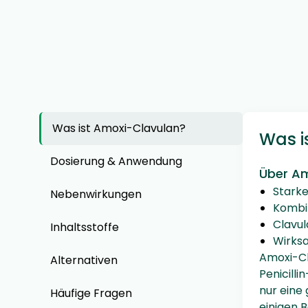
Was ist Amoxi-Clavulan?
Was i
Dosierung & Anwendung
Über Am
Starke
Nebenwirkungen
Kombin
Clavul
Inhaltsstoffe
Wirksa
Amoxi-Cl
Alternativen
Penicilli
nur eine
Häufige Fragen
einigen 