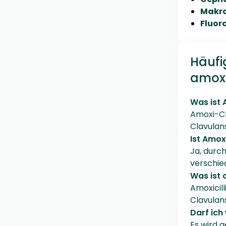
Makro
Fluor
Häufi
amoxi
Was ist
Amoxi-Cla
Clavulan
Ist Amox
Ja, durch
verschie
Was ist 
Amoxicill
Clavulan
Darf ich
Es wird 