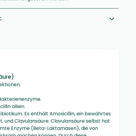
€
äure)
ektionen.
 Bakterienenzyme.
lin allein.
biotikum. Es enthält Amoxicillin, ein bewährtes
rt, und Clavulansäure. Clavulansäure selbst hat
timmte Enzyme (Beta-Laktamasen), die von
wirksam machen können. Durch diese