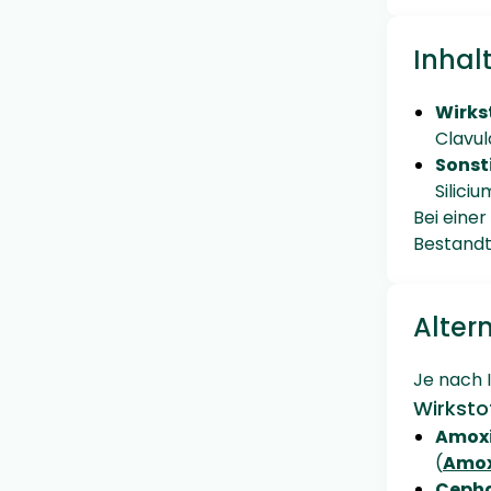
Inhal
Wirks
Clavul
Sonst
Silici
Bei eine
Bestandt
Alter
Je nach 
Wirksto
Amoxic
(
Amoxi
Cepha