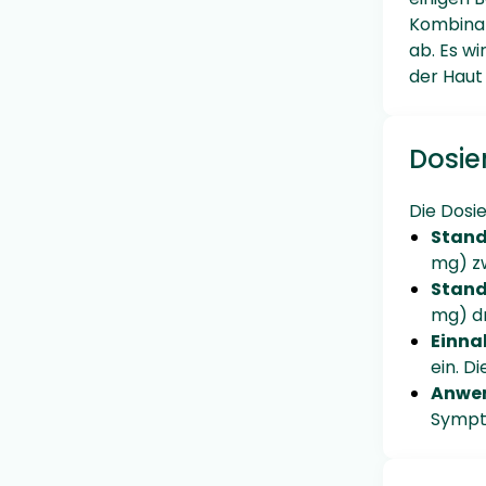
Kombinat
ab. Es w
der Haut
Dosie
Die Dosi
Stand
mg) zw
Stand
mg) dr
Einna
ein. D
Anwe
Sympto