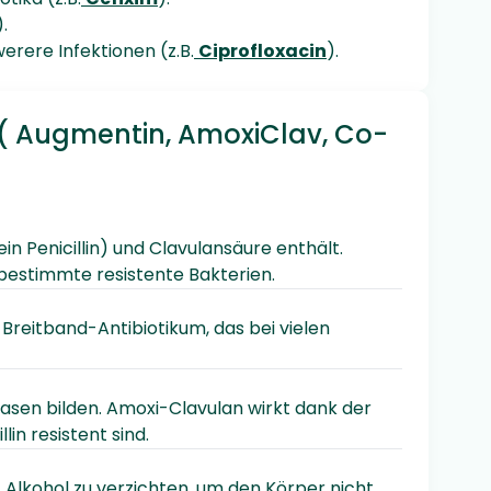
).
erere Infektionen (z.B.
Ciprofloxacin
).
( Augmentin, AmoxiClav, Co-
in Penicillin) und Clavulansäure enthält.
bestimmte resistente Bakterien.
 Breitband-Antibiotikum, das bei vielen
amasen bilden. Amoxi-Clavulan wirkt dank der
in resistent sind.
 Alkohol zu verzichten, um den Körper nicht