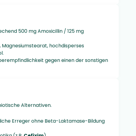
rechend 500 mg Amoxicillin / 125 mg
on, Magnesiumstearat, hochdisperses
l.
Überempfindlichkeit gegen einen der sonstigen
iotische Alternativen.
dliche Erreger ohne Beta-Laktamase-Bildung
ika (z.B.
Cefixim
).