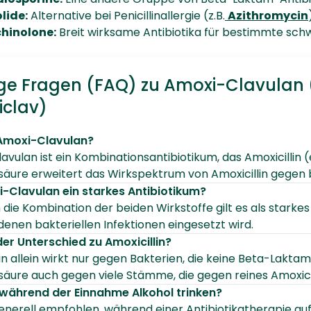
lide:
Alternative bei Penicillinallergie (z.B.
Azithromycin
chinolone:
Breit wirksame Antibiotika für bestimmte schw
ge Fragen (FAQ) zu Amoxi-Clavulan 
clav)
 Amoxi-Clavulan?
vulan ist ein Kombinationsantibiotikum, das Amoxicillin (e
säure erweitert das Wirkspektrum von Amoxicillin gegen 
i-Clavulan ein starkes Antibiotikum?
 die Kombination der beiden Wirkstoffe gilt es als starkes
denen bakteriellen Infektionen eingesetzt wird.
der Unterschied zu Amoxicillin?
in allein wirkt nur gegen Bakterien, die keine Beta-Lakt
säure auch gegen viele Stämme, die gegen reines Amoxicill
 während der Einnahme Alkohol trinken?
generell empfohlen, während einer Antibiotikatherapie auf