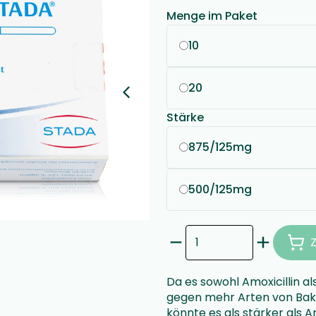
Menge im Paket
10
20
Stärke
875/125mg
500/125mg
Da es sowohl Amoxicillin a
gegen mehr Arten von Bakter
könnte es als stärker als 