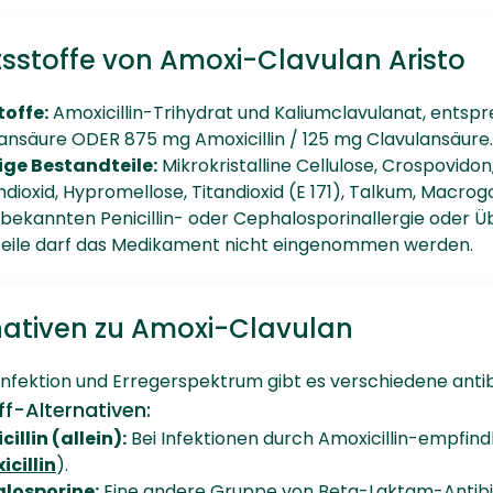
tsstoffe von Amoxi-Clavulan Aristo
toffe:
Amoxicillin-Trihydrat und Kaliumclavulanat, entsp
ansäure ODER 875 mg Amoxicillin / 125 mg Clavulansäure.
ige Bestandteile:
Mikrokristalline Cellulose, Crospovid
umdioxid, Hypromellose, Titandioxid (E 171), Talkum, Macrogo
r bekannten Penicillin- oder Cephalosporinallergie oder 
eile darf das Medikament nicht eingenommen werden.
nativen zu Amoxi-Clavulan
Infektion und Erregerspektrum gibt es verschiedene antib
ff-Alternativen:
illin (allein):
Bei Infektionen durch Amoxicillin-empfin
cillin
).
losporine:
Eine andere Gruppe von Beta-Laktam-Antibiot